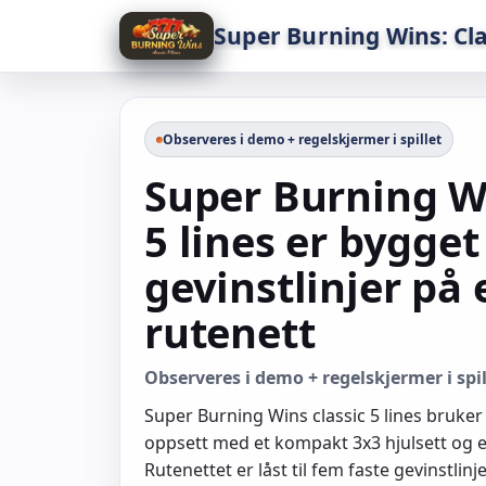
Super Burning Wins: Cla
Observeres i demo + regelskjermer i spillet
Super Burning Wi
5 lines er bygget
gevinstlinjer på 
rutenett
Observeres i demo + regelskjermer i spil
Super Burning Wins classic 5 lines bruker e
oppsett med et kompakt 3x3 hjulsett og et
Rutenettet er låst til fem faste gevinstlin