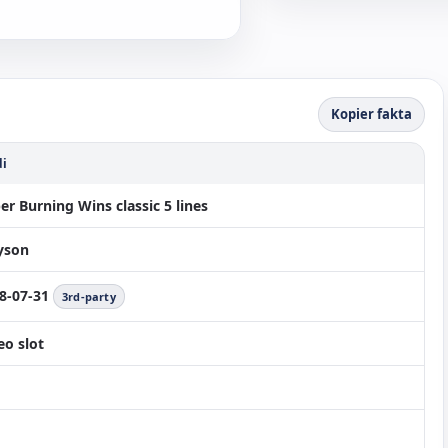
Kopier fakta
di
er Burning Wins classic 5 lines
yson
8-07-31
3rd-party
eo slot