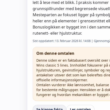
lett å lese med et blikk. I praksis kommer
grunnspillrunder med begrensede visuell
Mesteparten av fokuset ligger på symbolju
heller enn på elementer i grensesnittet ell
Bonuslogikken er bygget inn i den samm
rutenett- eller hjulstruktur.
Sist oppdatert: 13. februar 2026 kl. 14:08 | Gjennomg
Om denne omtalen
Denne siden er en faktabasert oversikt over 
Wins classic 5 lines. Innholdet fokuserer på 
hjulstrukturen, gevinstlinjer, symboler og re
antakelser utover det som kan bekreftes direkt
offisielle informasjonsskjermer.
Omtalen vurderer ikke lønnsomhet, balanse e
for bestemte målgrupper. Hensikten er å do
fungerer og hvordan mekanikken er bygget 
Se kjappe fakta
Les omtalen