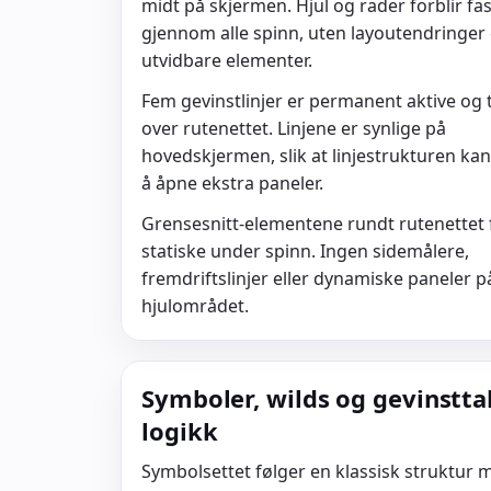
midt på skjermen. Hjul og rader forblir fa
gjennom alle spinn, uten layoutendringer 
utvidbare elementer.
Fem gevinstlinjer er permanent aktive og 
over rutenettet. Linjene er synlige på
hovedskjermen, slik at linjestrukturen kan
å åpne ekstra paneler.
Grensesnitt-elementene rundt rutenettet f
statiske under spinn. Ingen sidemålere,
fremdriftslinjer eller dynamiske paneler p
hjulområdet.
Symboler, wilds og gevinsttab
logikk
Symbolsettet følger en klassisk struktur 