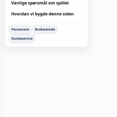
Vanlige spørsmål om spillet
Hvordan vi bygde denne siden
Personvern
Brukeravtale
Kundeservice