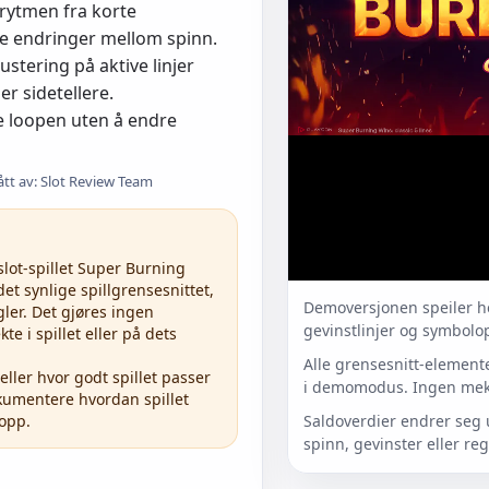
 rytmen fra korte
e endringer mellom spinn.
stering på aktive linjer
er sidetellere.
e loopen uten å endre
ått av: Slot Review Team
slot-spillet Super Burning
det synlige spillgrensesnittet,
Demoversjonen speiler hel
gler. Det gjøres ingen
gevinstlinjer og symbolo
e i spillet eller på dets
Alle grensesnitt-elemente
ller hvor godt spillet passer
i demomodus. Ingen mekan
kumentere hvordan spillet
opp.
Saldoverdier endrer seg 
spinn, gevinster eller reg